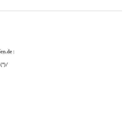
fen.de
:
(*)/