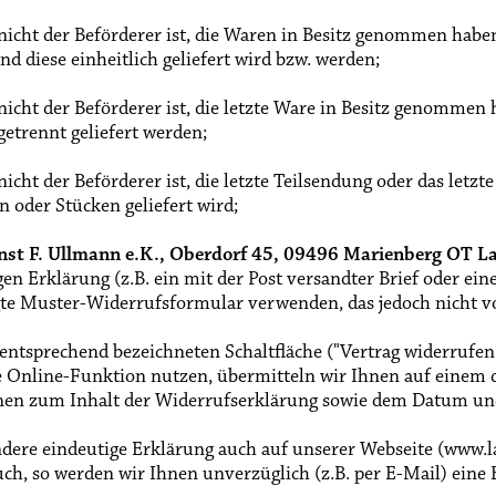
 nicht der Beförderer ist, die Waren in Besitz genommen habe
d diese einheitlich geliefert wird bzw. werden
;
 nicht der Beförderer ist, die letzte Ware in Besitz genomm
 getrennt geliefert werden
;
nicht der Beförderer ist, die letzte Teilsendung oder das letz
n oder Stücken geliefert wird
;
nst F. Ullmann e.K., Oberdorf 45, 09496 Marienberg OT L
gen Erklärung (z.B. ein mit der Post versandter Brief oder ein
gte Muster-Widerrufsformular verwenden, das jedoch nicht vo
 entsprechend bezeichneten Schaltfläche ("Vertrag widerrufe
e Online-Funktion nutzen, übermitteln wir Ihnen auf einem d
nen zum Inhalt der Widerrufserklärung sowie dem Datum und
ere eindeutige Erklärung auch auf unserer Webseite (www.la
ch, so werden wir Ihnen unverzüglich (z.B. per E-Mail) eine