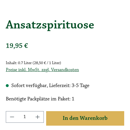
Ansatzspirituose
19,95 €
Regulärer Preis:
Inhalt:
0.7 Liter
(28,50 € / 1 Liter)
Preise inkl. MwSt. zzgl. Versandkosten
Sofort verfügbar, Lieferzeit: 3-5 Tage
Benötigte Packplätze im Paket: 1
Produkt Anzahl: Gib den gewünschten Wert ein 
In den Warenkorb