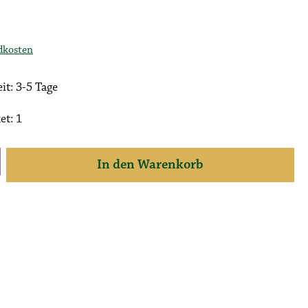
ndkosten
it: 3-5 Tage
et: 1
 den gewünschten Wert ein oder benutze die S
In den Warenkorb