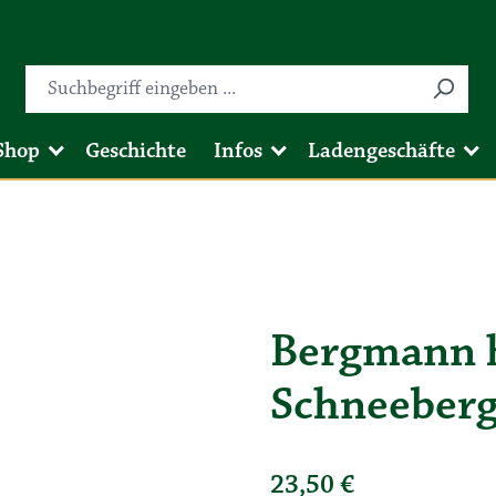
Shop
Geschichte
Infos
Ladengeschäfte
Bergmann h
Schneeberg
23,50 €
Regulärer Preis: