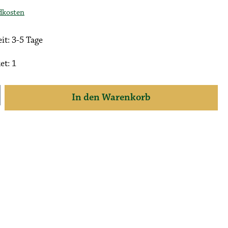
ndkosten
it: 3-5 Tage
et: 1
 den gewünschten Wert ein oder benutze die S
In den Warenkorb